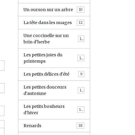
Un ourson sur un arbre
10
La tête dans les nuages
12
Une coccinelle sur un
10
brin d'herbe
Les petites joies du
10
printemps
Les petits délices d'été
9
Les petites douceurs
10
d'automne
Les petits bonheurs
10
d'hiver
Renards
18