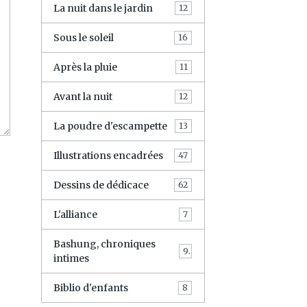
La nuit dans le jardin
12
Sous le soleil
16
Après la pluie
11
Avant la nuit
12
La poudre d'escampette
13
Illustrations encadrées
47
Dessins de dédicace
62
L'alliance
7
Bashung, chroniques
9
intimes
Biblio d'enfants
8