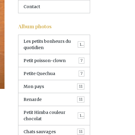
Contact
Album photos
Les petits bonheurs du
10
quotidien
Petit poisson-clown
7
Petite Quechua
7
Mon pays
11
Renarde
11
Petit Himba couleur
11
chocolat
Chats sauvages
11